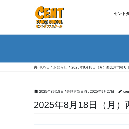
コ
ナ
ン
ビ
セント
テ
ゲ
ン
ー
ツ
シ
へ
ョ
ス
ン
キ
に
ッ
移
プ
動
HOME
お知らせ
2025年8月18日（月）西宮津門校
2025年8月18日
/ 最終更新日時 :
2025年9月27日
cen
2025年8月18日（