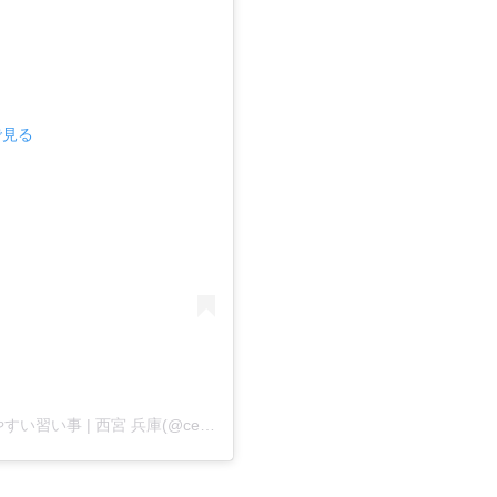
で見る
CENT DANCE SCHOOL | 運動が苦手な子が通いやすい習い事 | 西宮 兵庫(@cent.danceschool)がシェアした投稿