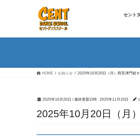
コ
ナ
ン
ビ
セント
テ
ゲ
ン
ー
ツ
シ
へ
ョ
ス
ン
キ
に
ッ
移
プ
動
HOME
お知らせ
2025年10月20日（月）西宮津門校
2025年10月20日
/ 最終更新日時 :
2025年11月10日
c
2025年10月20日