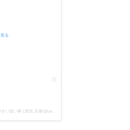
で見る
CENT DANCE SCHOOL | 運動が苦手な子が通いやすい習い事 | 西宮 兵庫(@cent.danceschool)がシェアした投稿