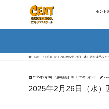
コ
ナ
ン
ビ
セント
テ
ゲ
ン
ー
ツ
シ
へ
ョ
ス
ン
キ
に
ッ
移
プ
動
HOME
お知らせ
2025年2月26日（水）西宮津門校
2025年2月26日
/ 最終更新日時 :
2025年3月14日
cen
2025年2月26日（